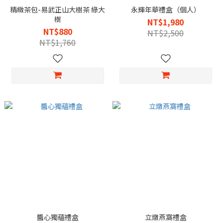
精緻茶包-易武正山大樹茶 綠大
永輝年華禮盒（個人）
樹
NT$1,980
NT$880
NT$2,500
NT$1,760
醬心獨蘊禮盒
立燉燕窩禮盒