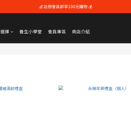
💰 註冊會員即享100元購物 💰
💰 註冊會員即享100元購物 💰
🚚 全館滿$3600享免運（限本島) 🚚
牌選擇
養生小學堂
會員專區
商店介紹
💰 註冊會員即享100元購物 💰