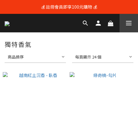
💰 註冊會員即享100元購物 💰
💰 註冊會員即享100元購物 💰
🚚 全館滿$3600享免運（限本島) 🚚
💰 註冊會員即享100元購物 💰
獨特香氣
商品排序
每頁顯示 24 個