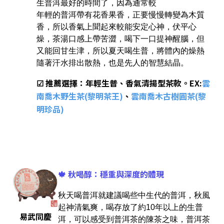
生普洱最好的時間了，因為通常較
年輕的普洱帶有花香果香，正要慢慢轉變為木質
香，所以香氣上聞起來較能安定心神，伏平心
燥，茶湯口感上帶苦澀，喝下一口提神醒腦，但
又能回甘生津，所以夏天喝生普，將體內的燥熱
隨著汗水排出散熱，也是先人的智慧結晶。
☑ 推薦選擇：年輕生普、香氣清揚型茶款。EX:
雲
南喬木野生茶(黎明茶王)
、
雲南喬木古樹圓茶(黎
明珍品)
🍁 秋喝醇：穩重與深度的體現
秋天喝普洱就建議喝些中生代的普洱，秋風
起神清氣爽，喝存放了約10年以上的生普
易武同慶
洱，可以感受到普洱茶的陳茶之味，普洱茶