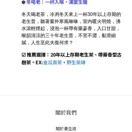
❄️
冬喝老：一杯入喉，滿室生暖
冬天喝老茶，冷冽冬天來上一杯30年以上存期的
老生普，聽著窗外寒風咻咻，室內暖火明燒，沸
水滾輕煙起，浸泡一杯帶有藥蔘香，入口甘甜，
喉韻清涼的三十年老生普，不苦不澀，黏滑細
膩，人生至此夫復何求？
☑ 推薦選擇：20年以上存期老生茶、帶藥香型古
樹茶。EX:
金瓜貢茶
、
野生茶磚
關於我們
關於養生道