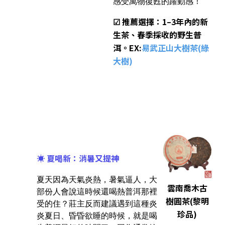
感受萬物復甦的躍動感！
☑ 推薦選擇：1–3年內的新
生茶、春季採收的野生普
洱。EX:
易武正山大樹茶(綠
大樹)
☀️ 夏喝新：消暑又提神
夏天因為天氣炎熱，暑氣逼人，大
雲南喬木古
部份人會說這時候還喝熱普洱那裡
樹圓茶(黎明
受的住？莊主反而建議遇到這種炎
珍品)
炎夏日、昏昏欲睡的時候，就是喝