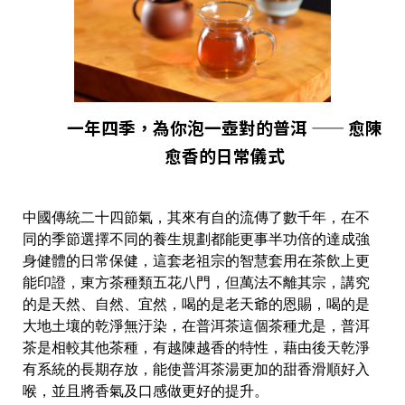
一年四季，為你泡一壺對的普洱 —— 愈陳
愈香的日常儀式
中國傳統二十四節氣，其來有自的流傳了數千年，在不
同的季節選擇不同的養生規劃都能更事半功倍的達成強
身健體的日常保健，這套老祖宗的智慧套用在茶飲上更
能印證，東方茶種類五花八門，但萬法不離其宗，講究
的是天然、自然、宜然，喝的是老天爺的恩賜，喝的是
大地土壤的乾淨無汙染，在普洱茶這個茶種尤是，普洱
茶是相較其他茶種，有越陳越香的特性，藉由後天乾淨
有系統的長期存放，能使普洱茶湯更加的甜香滑順好入
喉，並且將香氣及口感做更好的提升。