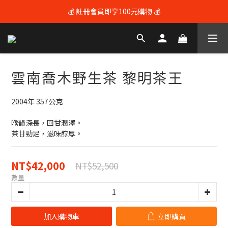
💰 註冊會員即享100元購物 💰
💰 註冊會員即享100元購物 💰
🚚 全館滿$3600享免運（限本島) 🚚
💰 註冊會員即享100元購物 💰
雲南喬木野生茶 黎明茶王
2004年 357公克
喉韻深長，回甘潤澤。
茶甘勁足，滋味醇厚。
NT$42,000
NT$52,500
數量
加入購物車
立即購買