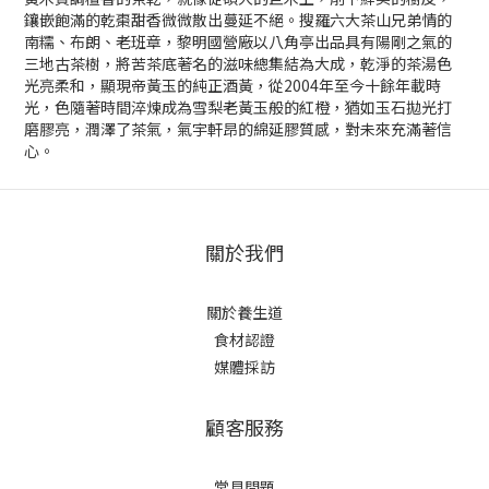
鑲嵌飽滿的乾棗甜香微微散出蔓延不絕。搜羅六大茶山兄弟情的
南糯、布朗、老班章，黎明國營廠以八角亭出品具有陽剛之氣的
三地古茶樹，將苦茶底著名的滋味總集結為大成，乾淨的茶湯色
光亮柔和，顯現帝黃玉的純正酒黃，從2004年至今十餘年載時
光，色隨著時間淬煉成為雪梨老黃玉般的紅橙，猶如玉石拋光打
磨膠亮，潤澤了茶氣，氣宇軒昂的綿延膠質感，對未來充滿著信
心。
關於我們
關於養生道
食材認證
媒體採訪
顧客服務
常見問題