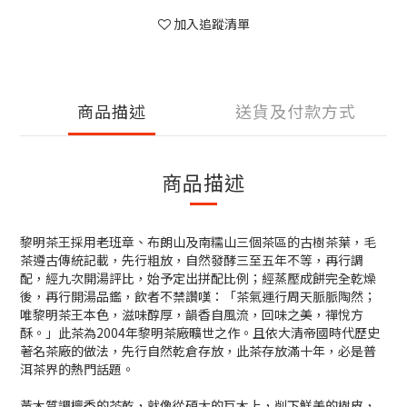
加入追蹤清單
商品描述
送貨及付款方式
商品描述
黎明茶王採用老班章、布朗山及南糯山三個茶區的古樹茶葉，毛
茶遵古傳統記載，先行粗放，自然發酵三至五年不等，再行調
配，經九次開湯評比，始予定出拼配比例；經蒸壓成餅完全乾燥
後，再行開湯品鑑，飲者不禁讚嘆：「茶氣運行周天脈脈陶然；
唯黎明茶王本色，滋味醇厚，韻香自風流，回味之美，禪悅方
酥。」此茶為2004年黎明茶廠曠世之作。且依大清帝國時代歷史
著名茶廠的做法，先行自然乾倉存放，此茶存放滿十年，必是普
洱茶界的熱門話題。
黃木質調檀香的茶乾，就像從碩大的巨木上，削下鮮美的樹皮，