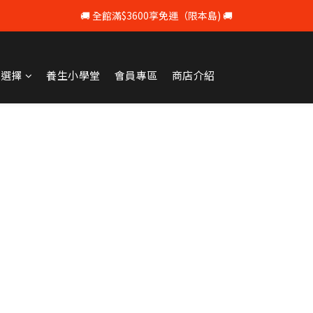
🚚 全館滿$3600享免運（限本島) 🚚
💰 註冊會員即享100元購物 💰
💰 註冊會員即享100元購物 💰
牌選擇
養生小學堂
會員專區
商店介紹