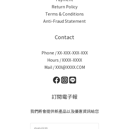
Return Policy
Terms & Conditions
Anti-Fraud Statement
Contact
Phone / XX-XXX-XXX-XXX
Hours / XXXX-XXXX
Mail / XXX@XXXX.COM
訂閱電子報
我們將會提供新產品以及優惠資訊給您