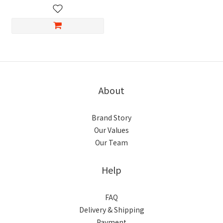
About
Brand Story
Our Values
Our Team
Help
FAQ
Delivery & Shipping
Payment