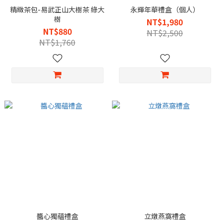
精緻茶包-易武正山大樹茶 綠大
永輝年華禮盒（個人）
樹
NT$1,980
NT$880
NT$2,500
NT$1,760
醬心獨蘊禮盒
立燉燕窩禮盒