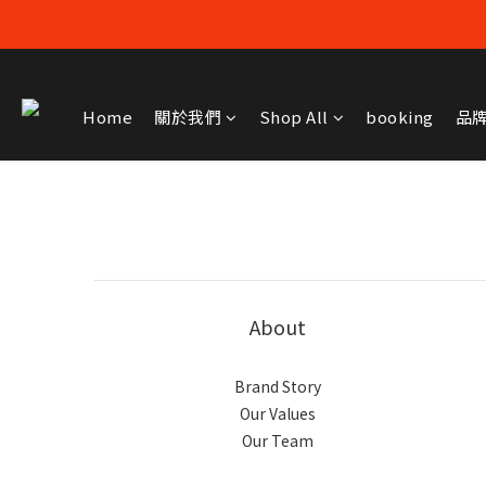
Home
關於我們
Shop All
booking
品
About
Brand Story
Our Values
Our Team