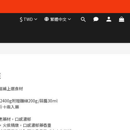
$
TWD
繁體中文
立即購買
雞
滋補上選食材
00g附贈麵線200g/蒜醬30ml
斤十兩入藥
老藥材，口感濃郁
，火侯精燉，口感濃郁藥香重