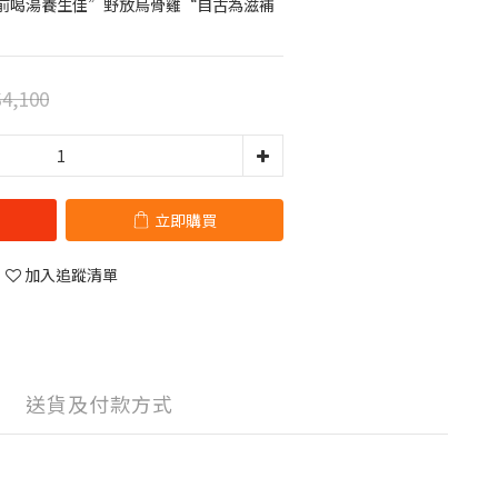
前喝湯養生佳”野放烏骨雞“自古為滋補
4,100
立即購買
加入追蹤清單
送貨及付款方式