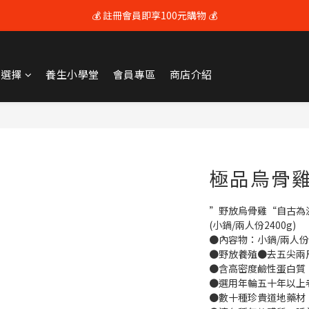
💰 註冊會員即享100元購物 💰
💰 註冊會員即享100元購物 💰
🚚 全館滿$3600享免運（限本島) 🚚
牌選擇
養生小學堂
會員專區
商店介紹
💰 註冊會員即享100元購物 💰
極品烏骨
”野放烏骨雞“自古為
(小鍋/兩人份2400g)
●內容物：小鍋/兩人份24
●野放養殖●去五尖兩
●含高密度鹼性蛋白質
●選用年輪五十年以上
●數十種珍貴道地藥材