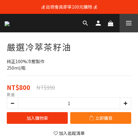
💰 註冊會員即享100元購物 💰
💰 註冊會員即享100元購物 💰
🚚 全館滿$3600享免運（限本島) 🚚
💰 註冊會員即享100元購物 💰
嚴選冷萃茶籽油
純正100%冷壓製作
250ml/瓶
NT$800
NT$950
數量
加入購物車
立即購買
加入追蹤清單