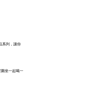
品
系列，讓你
家圍坐一起喝一