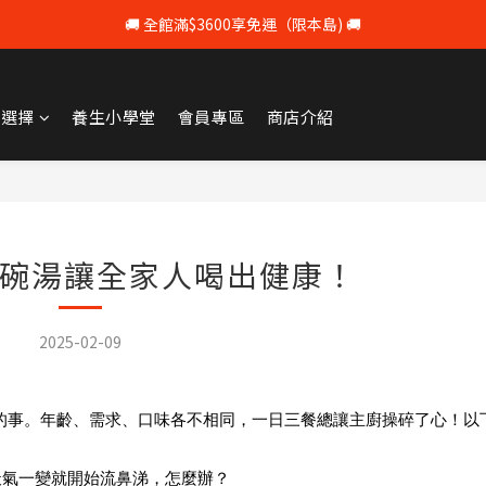
🚚 全館滿$3600享免運（限本島) 🚚
💰 註冊會員即享100元購物 💰
💰 註冊會員即享100元購物 💰
牌選擇
養生小學堂
會員專區
商店介紹
碗湯讓全家人喝出健康！
2025-02-09
的事。年齡、需求、口味各不相同，一日三餐總讓主廚操碎了心！以
天氣一變就開始流鼻涕，怎麼辦？