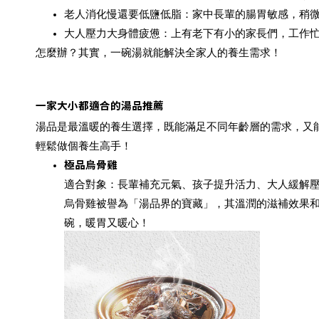
老人消化慢還要低鹽低脂
：家中長輩的腸胃敏感，稍
大人壓力大身體疲憊
：上有老下有小的家長們，工作
怎麼辦？其實，
一碗湯
就能解決全家人的養生需求！
一家大小都適合的湯品推薦
湯品是最溫暖的養生選擇，既能滿足不同年齡層的需求，又
輕鬆做個養生高手！
極品烏骨雞
適合對象：長輩補充元氣、孩子提升活力、大人緩解
烏骨雞被譽為「湯品界的寶藏」，其溫潤的滋補效果
碗，暖胃又暖心！