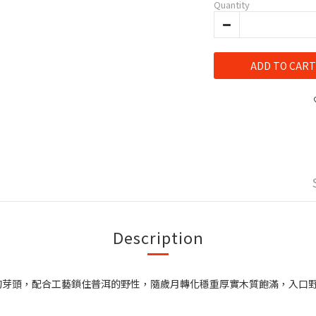
Quantity
ADD TO CART
Description
的芽頭，配合工藝鎖住普洱的野性，隨歲月轉化穩重厚實木質飽滿，入口