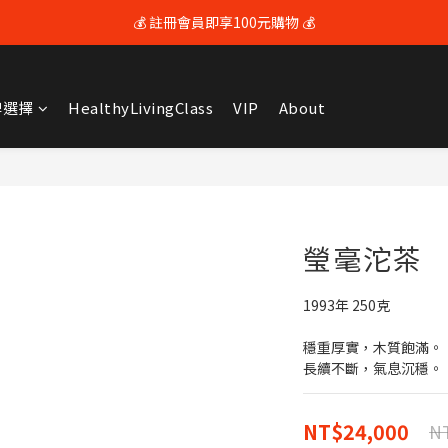
💰 註冊會員即享100元購物 💰
💰 註冊會員即享100元購物 💰
🚚 全館滿$3600享免運（限本島) 🚚
牌選擇
HealthyLivingClass
VIP
About
💰 註冊會員即享100元購物 💰
瑩毫沱茶
1993年 250克
穩重厚實，木質飽滿。
長續不斷，氣息沉穩。
NT$24,000
NT