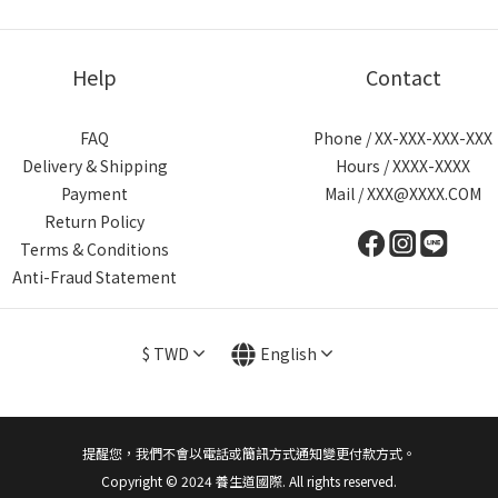
Help
Contact
FAQ
Phone / XX-XXX-XXX-XXX
Delivery & Shipping
Hours / XXXX-XXXX
Payment
Mail / XXX@XXXX.COM
Return Policy
Terms & Conditions
Anti-Fraud Statement
$
TWD
English
提醒您，我們不會以電話或簡訊方式通知變更付款方式。
Copyright © 2024 養生道國際. All rights reserved.