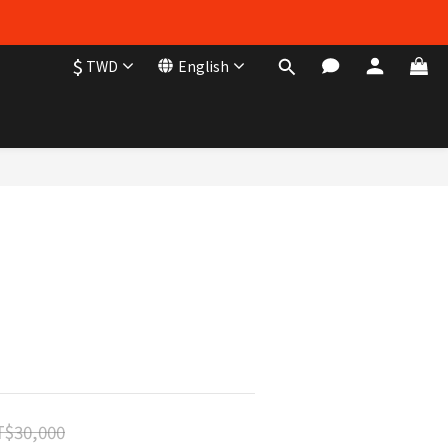
$
TWD
English
BUY NOW
$30,000