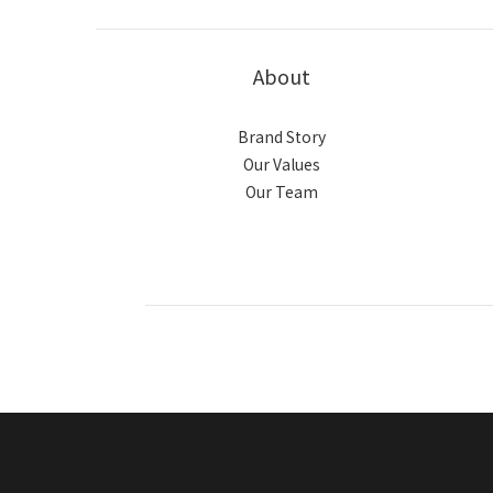
About
Brand Story
Our Values
Our Team