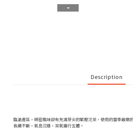
Description
臨滄產區，綿密風味卻有充滿芽尖的緊壓沱茶，使用的當季最嫩
長續不斷，氣息沉穩，茶氣遍行五體。