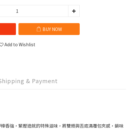
BUY NOW
Add to Wishlist
Shipping & Payment
野樟香強，緊壓造就的特殊滋味，將雙頰與舌底滿覆包夾感，韻味