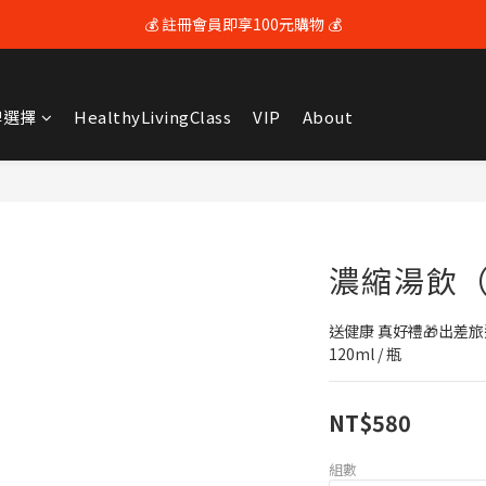
💰 註冊會員即享100元購物 💰
💰 註冊會員即享100元購物 💰
🚚 全館滿$3600享免運（限本島) 🚚
牌選擇
HealthyLivingClass
VIP
About
💰 註冊會員即享100元購物 💰
濃縮湯飲
送健康 真好禮🎁出差旅
120ml / 瓶
NT$580
組數