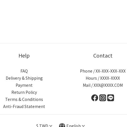
Help
Contact
FAQ
Phone / XX-XXX-XXX-XXX
Delivery & Shipping
Hours / XXXX-XXXX
Payment
Mail / XXX@XXXX.COM
Return Policy
Terms & Conditions
Anti-Fraud Statement
$
TWD
English