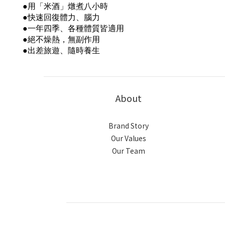
●用「米酒」燉煮八小時
●快速回復體力、腦力
●一年四季、各種體質皆適用
●絕不燥熱，無副作用
●出差旅遊、隨時養生
About
Brand Story
Our Values
Our Team