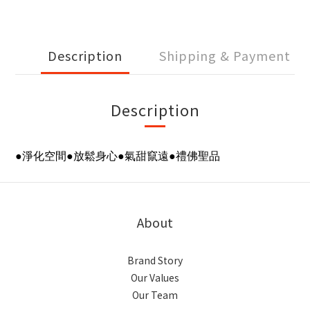
Description
Shipping & Payment
Description
●淨化空間●放鬆身心●氣甜竄遠●禮佛聖品
About
Brand Story
Our Values
Our Team