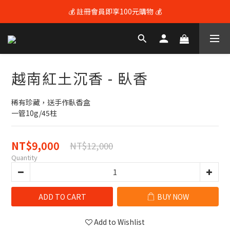
💰 註冊會員即享100元購物 💰
💰 註冊會員即享100元購物 💰
🚚 全館滿$3600享免運（限本島) 🚚
💰 註冊會員即享100元購物 💰
越南紅土沉香 - 臥香
稀有珍藏，送手作臥香盒
一管10g/45柱
NT$9,000
NT$12,000
Quantity
ADD TO CART
BUY NOW
Add to Wishlist