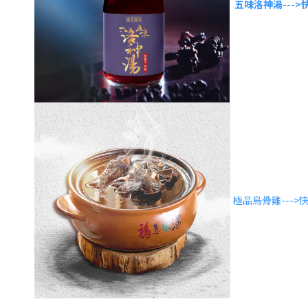
五味洛神湯--->
極品烏骨雞--->