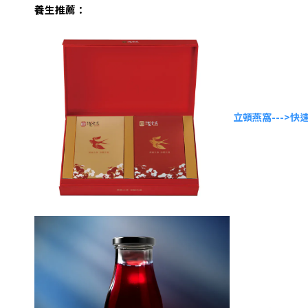
養生推薦：
立頓燕窩
--->快