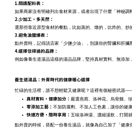
1.
閱讀配料表：
如果商家沒有明確列出食材來源，或者出現了什麼「神秘調
2.
少加工，多天然：
選那些靠近原型食材的餐點，比如蒸的、燉的，比炸的、炒
3.
避免油鹽爆表：
點外賣時，記得請店家「少鹽少油」，別讓你的腎臟和肝臟
4.
選擇信得過的品牌：
例如像養生道湯品這樣的湯品品牌，堅持真材實料、無添加
養生道湯品：外賣時代的健康暖心選擇
忙碌的生活裡，誰不想輕鬆又健康呢？這裡有個秘密武器—
真材實料，健康加分
：
嚴選燕窩、洛神花、烏骨雞、
零添加工藝
：
不加防腐劑、不加人工色素，讓你的健
快速方便，隨時享用
：
五味洛神湯、濃縮湯飲，打開
點外賣的時候，搭配一份養生湯品，就像為自己加了「健康