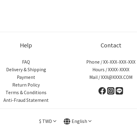
Help
Contact
FAQ
Phone / XX-XXX-XXX-XXX
Delivery & Shipping
Hours / XXXX-XXXX
Payment
Mail / XXX@XXXX.COM
Return Policy
Terms & Conditions
Anti-Fraud Statement
$
TWD
English