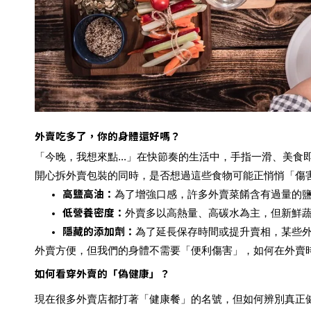
外賣吃多了，你的身體還好嗎？
「今晚，我想來點...」在快節奏的生活中，手指一滑、美
開心拆外賣包裝的同時，是否想過這些食物可能正悄悄「傷
高鹽高油
：
為了增強口感，許多外賣菜餚含有過量的
低營養密度
：
外賣多以高熱量、高碳水為主，但新鮮
隱藏的添加劑
：
為了延長保存時間或提升賣相，某些
外賣方便，但我們的身體不需要「便利傷害」，如何在外賣
如何看穿外賣的「偽健康」？
現在很多外賣店都打著「健康餐」的名號，但如何辨別真正