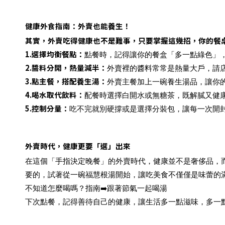
健康外食指南：外賣也能養生！
其實，外賣吃得健康也不是難事，只要掌握這幾招，你的餐
1.
選擇均衡餐點
：
點餐時，記得讓你的餐盒「多一點綠色」
2.
醬料分開，熱量減半
：
外賣裡的醬料常常是熱量大戶，請
3.
點主餐，搭配養生湯
：
外賣主餐加上一碗養生湯品，讓你
4.
喝水取代飲料
：
配餐時選擇白開水或無糖茶，既解膩又健
5.
控制分量
：
吃不完就別硬撐或是選擇分裝包，讓每一次開
外賣時代，健康更要「選」出來
在這個「手指決定晚餐」的外賣時代，健康並不是奢侈品，
要的，試著從一碗福慧根湯開始，讓吃美食不僅僅是味蕾的
不知道怎麼喝嗎？指南➡️跟著節氣一起喝湯
下次點餐，記得善待自己的健康，讓生活多一點滋味，多一