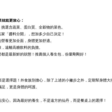
桌就能更放心：
，挑選含蔬菜、蛋白質、全穀物的菜色。
店家「醬料分開」，想加多少自己決定！
的營養更加全面，身體更加舒適。
康，遠離高糖飲料的負擔。
封都是最新鮮的狀態！推薦個人養生包，份量剛剛好！
而是選擇題！外食族別擔心，除了上述的小撇步之外，定期幫身體大
滿足，更是身體的呵護。
點安心。因為最好的養生，不是遠方的仙丹，而是餐桌上的選擇！