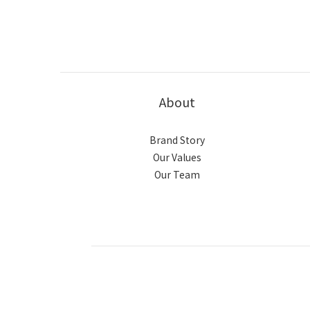
About
Brand Story
Our Values
Our Team