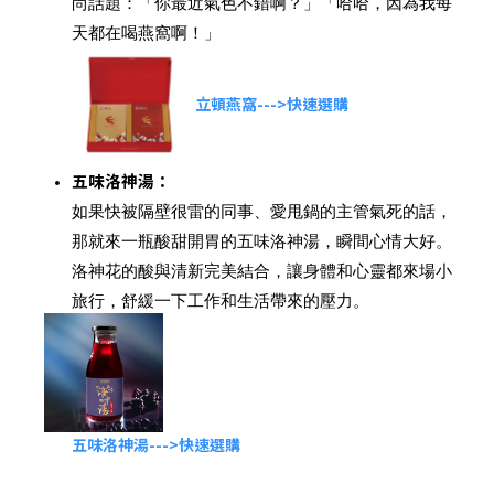
尚話題：「你最近氣色不錯啊？」「哈哈，因為我每
天都在喝燕窩啊！」
立頓燕窩
--->快速選購
五味洛神湯
：
如果快被隔壁很雷的同事、愛甩鍋的主管氣死的話，
那就來一瓶酸甜開胃的五味洛神湯，瞬間心情大好。
洛神花的酸與清新完美結合，讓身體和心靈都來場小
旅行，舒緩一下工作和生活帶來的壓力。
五味洛神湯--->快速選購