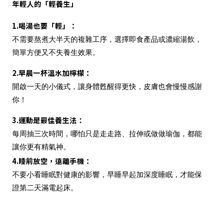
年輕人的「輕養生」
1.喝湯也要「輕」
：
不需要熬煮大半天的複雜工序，選擇即食產品或濃縮湯飲，
簡單方便又不失養生效果。
2.
早晨一杯溫水加檸檬
：
開啟一天的小儀式，讓身體甦醒得更快，皮膚也會慢慢感謝
你！
3.
運動是最佳養生法
：
每周抽三次時間，哪怕只是走走路、拉伸或做做瑜伽，都能
讓你更有精氣神。
4.睡前放空，遠離手機
：
不要小看睡眠對健康的影響，早睡早起加深度睡眠，才能保
證第二天滿電起床。