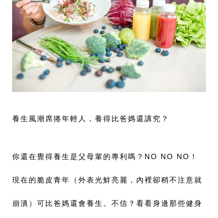
養生風潮席捲年輕人，養得比爸媽還講究？
你還在覺得養生是父母輩的專利嗎？NO NO NO！
現在的脆皮青年（外表光鮮亮麗，內裡卻稍不注意就
崩潰）可比爸媽還會養生。不信？看看身邊那些健身