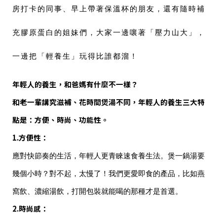
房打卡的同事、早上帶著保溫杯的朋友，還有隨時補
充膠原蛋白的姐妹們，大家一邊嚷著「壓力山大」，
一邊把「輕養生」玩得比誰都溜！
年輕人的養生，和爸媽有什麼不一樣？
和老一輩講究滋補、花時間煲湯不同，年輕人的養生三大特
點是：
方便、時尚、功能性
。
1.
方便性
：
應對快節奏的生活，年輕人更青睞速食養生法。煲一鍋湯要
幾個小時？對不起，太慢了！我們更愛即食的產品，比如燕
窩飲、濃縮湯飲，打開包裝就能喝的那種才是首選。
2.
時尚感
：