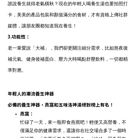
誰說養生就得老氣橫秋？現在的年輕人喝養生湯也要拍照打
卡，美美的產品包裝和顏值滿分的食材，才有資格上傳社群
媒體，讓朋友圈都知道我在養生！
3.
功能性
：
老一輩愛說「大補」，我們卻更關注細分需求，比如熬夜後
補元氣、健身後補蛋白、壓力大時喝點舒壓飲料，一切都精
準對應。
年輕人的潮流養生神器
必備的養生神器，
燕窩
和
五味洛神湯
絕對榜上有名！
燕窩
：
忙碌了一天，來一瓶即食燕窩吧！輕便又高營養，不
僅滿足你的健康需求，還讓你在社交場合多了一個時