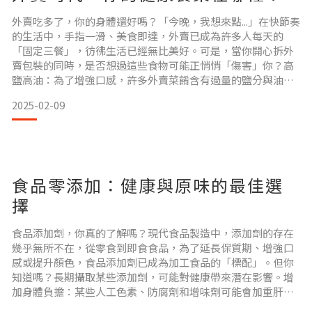
外賣吃多了，你的身體還好嗎？「今晚，我想來點...」在快節奏
的生活中，手指一滑、美食即達，外賣已成為許多人每天的
「固定三餐」，彷彿生活已經無比美好。可是，當你開心拆外
賣包裝的同時，是否想過這些食物可能正悄悄「傷害」你？高
鹽高油：為了增強口感，許多外賣菜餚含有過量的鹽分與油
脂，長期攝取可能增加心血管負擔。低營養密度：外賣多以高
2025-02-09
熱量、高碳水為主，但新鮮蔬菜和優質蛋白的比例往往不足，
導致營養不均衡。隱藏的添加劑：為了延長保存時間或提升賣
相，某些外賣食品可能含有過量的食品添加劑，對健康帶來潛
在風險。外賣
食品零添加：健康與原味的最佳選
擇
食品添加劑，你真的了解嗎？現代食品製造中，添加劑的存在
幾乎無所不在，從零食到即食食品，為了延長保質期、增強口
感或提升顏色，食品添加劑已成為加工食品的「標配」。但你
知道嗎？長期攝取某些添加劑，可能對健康帶來潛在影響。增
加身體負擔：某些人工色素、防腐劑和增味劑可能會加重肝臟
的代謝負擔。影響味覺敏感：過多的增味劑可能讓我們的味蕾