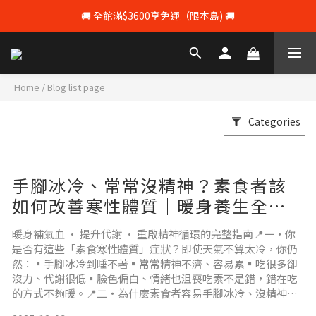
🚚 全館滿$3600享免運（限本島) 🚚
💰 註冊會員即享100元購物 💰
💰 註冊會員即享100元購物 💰
Home
/
Blog list page
Categories
手腳冰冷、常常沒精神？素食者該
如何改善寒性體質｜暖身養生全攻
略
暖身補氣血 · 提升代謝 · 重啟精神循環的完整指南📍一・你
是否有這些「素食寒性體質」症狀？即使天氣不算太冷，你仍
然：▪️手腳冰冷到睡不著▪️常常精神不濟、容易累▪️吃很多卻
沒力、代謝很低▪️臉色偏白、情緒也沮喪吃素不是錯，錯在吃
的方式不夠暖。📍二・為什麼素食者容易手腳冰冷、沒精神？
原因一：植物性鐵質吸收率低，氣血變差植物鐵屬「非血基質