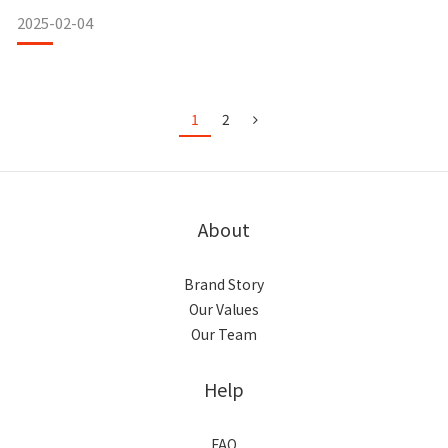
我們將為您揭開氣血不足的真相，還有怎麼用中醫食療輕鬆調
2025-02-04
理。氣血不足的症狀，你中了幾項？氣血不足的表現其實非常
日常，但卻容易被忽略：疲倦無力：即使睡足八小時，仍然感
到精神不振。睡眠問題：晚上睡不穩，總是容易醒，或者老做
夢。手腳冰冷：
1
2
About
Brand Story
Our Values
Our Team
Help
FAQ