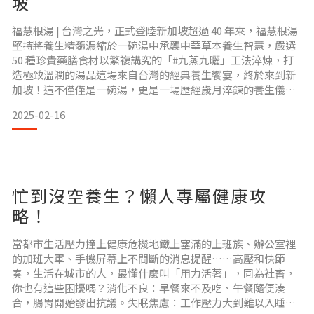
坡
福慧根湯 | 台灣之光，正式登陸新加坡超過 40 年來，福慧根湯
堅持將養生精髓濃縮於一碗湯中承襲中華草本養生智慧，嚴選
50 種珍貴藥膳食材以繁複講究的「#九蒸九曬」工法淬煉，打
造極致溫潤的湯品這場來自台灣的經典養生饗宴，終於來到新
加坡！這不僅僅是一碗湯，更是一場歷經歲月淬鍊的養生儀式
一種回歸自然、滋養身心的味覺體驗作為台灣之光，福慧根湯
2025-02-16
承載著世代傳承的匠心精神如今，首次登陸新加坡，邀您共
賞！在新加坡的繁華之中，尋找片刻寧靜與身心平衡 For over
40 years, Fu Hui Gen T
忙到沒空養生？懶人專屬健康攻
略！
當都市生活壓力撞上健康危機地鐵上塞滿的上班族、辦公室裡
的加班大軍、手機屏幕上不間斷的消息提醒……高壓和快節
奏，生活在城市的人，最懂什麼叫「用力活著」，同為社畜，
你也有這些困擾嗎？消化不良：早餐來不及吃、午餐隨便湊
合，腸胃開始發出抗議。失眠焦慮：工作壓力大到難以入睡，