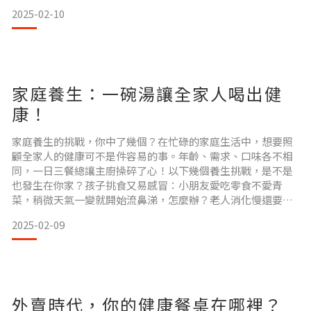
晚上翻來覆去腦子停不下來。體虛乏力：忙到沒時間好好吃
2025-02-10
飯、運動，身體逐漸感到透支。在這樣的情況下，身體常常在
偷偷抗議：偶爾胃痛、動不動疲憊、甚至小感冒都變得「粘
人」。想要在城市裡健康生存，養生就得玩出點「新花樣」，
努力生活也要對自己好一
家庭養生：一碗湯讓全家人喝出健
康！
家庭養生的挑戰，你中了幾個？在忙碌的家庭生活中，想要照
顧全家人的健康可不是件容易的事。年齡、需求、口味各不相
同，一日三餐總讓主廚操碎了心！以下幾個養生挑戰，是不是
也發生在你家？孩子挑食又易感冒：小朋友愛吃零食不愛青
菜，稍微天氣一變就開始流鼻涕，怎麼辦？老人消化慢還要低
鹽低脂：家中長輩的腸胃敏感，稍微吃油膩一點就會不舒服，
2025-02-09
湯品口味還不能太重。大人壓力大身體疲憊：上有老下有小的
家長們，工作忙碌之餘還要操心家庭健康，身體經常發出「超
載警報」。怎麼辦？其實，一碗湯就能解決全家人的養生需
求！ 一家大小都適
外賣時代，你的健康餐桌在哪裡？