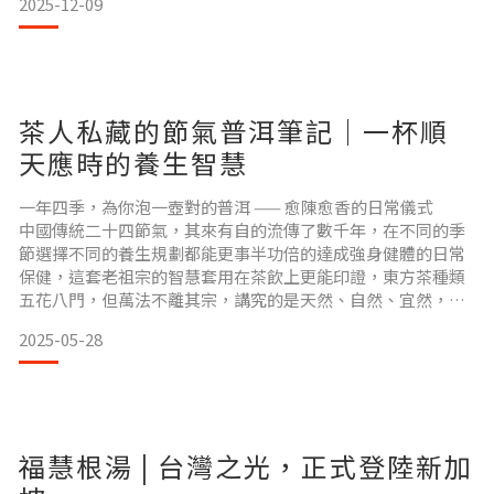
2025-12-09
鐵」，吸收率較低，容易影響循環與能量，讓手腳更冷。原因
二：太多生冷、清爽飲食，脾胃受傷沙拉、水果、冰飲吃太多
→ 身體難以產熱 → 代謝下降。原因三：油脂攝取過少
茶人私藏的節氣普洱筆記｜一杯順
天應時的養生智慧
一年四季，為你泡一壺對的普洱 —— 愈陳愈香的日常儀式
中國傳統二十四節氣，其來有自的流傳了數千年，在不同的季
節選擇不同的養生規劃都能更事半功倍的達成強身健體的日常
保健，這套老祖宗的智慧套用在茶飲上更能印證，東方茶種類
五花八門，但萬法不離其宗，講究的是天然、自然、宜然，喝
的是老天爺的恩賜，喝的是大地土壤的乾淨無汙染，在普洱茶
2025-05-28
這個茶種尤是，普洱茶是相較其他茶種，有越陳越香的特性，
藉由後天乾淨有系統的長期存放，能使普洱茶湯更加的甜香滑
順好入喉，並且將香氣及口感做更好的提升。那麼什麼季節該
喝普洱茶呢?
福慧根湯 | 台灣之光，正式登陸新加