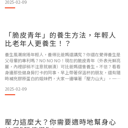
2025-02-09
對天然食材的味道逐漸「麻木」。潛在過敏風險：對於部分人
群，某些添加劑還可能引發過敏反應，如頭痛或皮膚不適。因
此，越來越多人開始關注「零添加」食品，希望在享受美味的
同時，也能兼顧
「脆皮青年」的養生方法，年輕人
比老年人更養生！？
養生風潮席捲年輕人，養得比爸媽還講究？你還在覺得養生是
父母輩的專利嗎？NO NO NO！現在的脆皮青年（外表光鮮亮
麗，內裡卻稍不注意就崩潰）可比爸媽還會養生。不信？看看
身邊那些健身房打卡的同事、早上帶著保溫杯的朋友，還有隨
時補充膠原蛋白的姐妹們，大家一邊嚷著「壓力山大」，一邊
把「輕養生」玩得比誰都溜！年輕人的養生，和爸媽有什麼不
2025-02-09
一樣？和老一輩講究滋補、花時間煲湯不同，年輕人的養生三
大特點是：方便、時尚、功能性。1.方便性：
應對快節奏的生活，年輕人更青睞速食養生法。煲一鍋湯要幾
個小時？對不起，太
壓力這麼大？你需要適時地幫身心