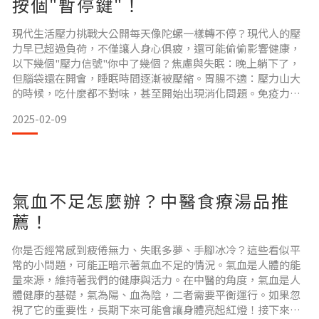
按個"暫停鍵"！
現代生活壓力挑戰大公開每天像陀螺一樣轉不停？現代人的壓
力早已超過負荷，不僅讓人身心俱疲，還可能偷偷影響健康，
以下幾個"壓力信號"你中了幾個？焦慮與失眠：晚上躺下了，
但腦袋還在開會，睡眠時間逐漸被壓縮。胃腸不適：壓力山大
的時候，吃什麼都不對味，甚至開始出現消化問題。免疫力下
降：常常覺得「怎麼又感冒了？」，其實是壓力悄悄打亂了你
2025-02-09
的免疫系統。如果你對號入座了，不用擔心，今天就教你用輕
鬆有趣的方式，讓壓力"降溫"，讓自己回歸輕鬆健康！ 吃對食
材，壓力沒煩惱解壓，不一定非得
氣血不足怎麼辦？中醫食療湯品推
薦！
你是否經常感到疲倦無力、失眠多夢、手腳冰冷？這些看似平
常的小問題，可能正暗示著氣血不足的情況。氣血是人體的能
量來源，維持著我們的健康與活力。在中醫的角度，氣血是人
體健康的基礎，氣為陽、血為陰，二者需要平衡運行。如果忽
視了它的重要性，長期下來可能會讓身體亮起紅燈！接下來，