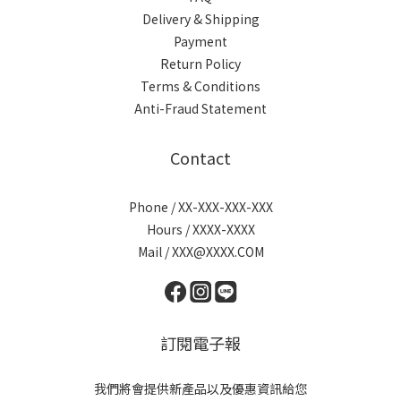
Delivery & Shipping
Payment
Return Policy
Terms & Conditions
Anti-Fraud Statement
Contact
Phone / XX-XXX-XXX-XXX
Hours / XXXX-XXXX
Mail / XXX@XXXX.COM
訂閱電子報
我們將會提供新產品以及優惠資訊給您