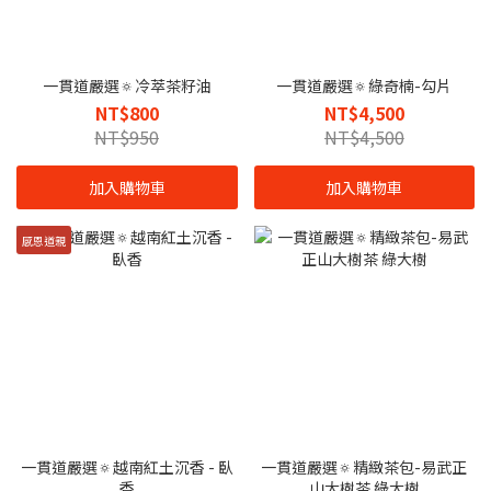
一貫道嚴選🔅冷萃茶籽油
一貫道嚴選🔅綠奇楠-勾片
NT$800
NT$4,500
NT$950
NT$4,500
加入購物車
加入購物車
感恩道親
一貫道嚴選🔅越南紅土沉香 - 臥
一貫道嚴選🔅精緻茶包-易武正
香
山大樹茶 綠大樹