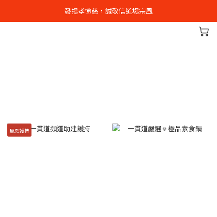
發揚孝悌慈，誠敬信道場宗風
感恩護持