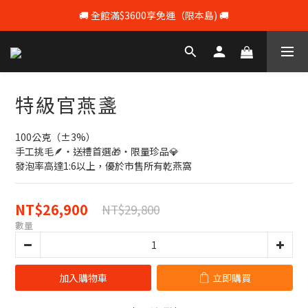
🚚 全館滿$3600享免運（限本島) 🚚
💰 註冊會員即享100元購物 💰
💰 註冊會員即享100元購物 💰
特級官燕盞
100公克（±3%）
手工挑毛🪶・送禮首選🎁・限量珍品💎
發泡率高達1:6以上，優於市售所有乾燕窩
NT$26,900
NT$29,800
數量
加入購物車
立即購買