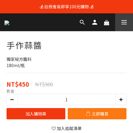
💰 註冊會員即享100元購物 💰
💰 註冊會員即享100元購物 💰
🚚 全館滿$3600享免運（限本島) 🚚
💰 註冊會員即享100元購物 💰
手作蒜醬
獨家秘方醬料
180ml/瓶
NT$450
NT$500
數量
加入購物車
立即購買
加入追蹤清單